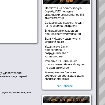
Новости
Несмотря на политическую
борьбу, ГИУ передает
украинским семьям более 5,5
тысяч квартир
Севастополь получил кредит
на 30 миллионов гривен
В Укргазбанке завершен
процесс реструктуризации
Банк «Надра» сдвинулся с
мертвой точки
Украинские банки
договорились о
сотрудничестве с
коллекторами
Решение Ю. Тимошенко
относительно банка «Надра»
не окончательное
Коммерческие банки не
уд удовлетворил
собираются уменьшать долги
решение суда первой
своим заемщикам
все новости …
титуции Украины каждый
Самый козырный банк!