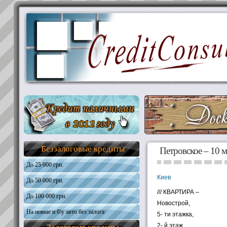
Беззалоговые кредиты
Петровское – 10 
До 25 000 грн.
Киев
До 50 000 грн.
Общая информация
Требования к кандидатам
/// КВАРТИРА –
До 100 000 грн.
Общая информация
Новострой,
Необходимые документы
Требования к кандидатам
На новые и б\у авто без залога
Общая информация
5- ти этажка,
Получить кредит
Необходимые документы
Требования к кандидатам
2- й этаж,