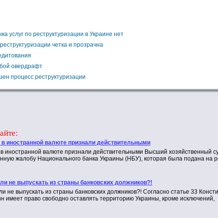
ка услуг по реструктуризации в Украине нет
реструктуризации четка и прозрачна
едитования
обой овердрафт
шен процесс реструктуризации
айте:
 в иностранной валюте признали действительными
в иностранной валюте признали действительными Высший хозяйственный с
нную жалобу Национального банка Украины (НБУ), которая была подана на 
 ли не выпускать из страны банковских должников?!
ли не выпускать из страны банковских должников?! Согласно статье 33 Конс
н имеет право свободно оставлять территорию Украины, кроме исключений,