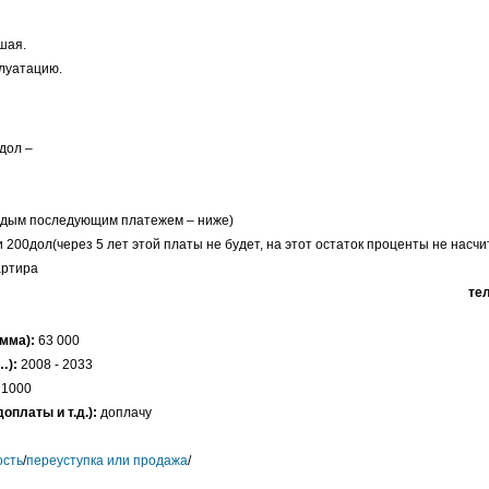
шая.
плуатацию.
дол –
ждым последующим платежем – ниже)
 200дол(через 5 лет этой платы не будет, на этот остаток проценты не насч
ртира
те
умма):
63 000
…):
2008 - 2033
1000
оплаты и т.д.):
доплачу
сть
/
переуступка или продажа
/