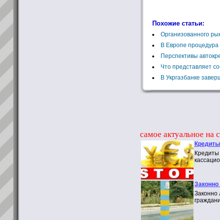
Похожие статьи:
Организованного рын
В Европе процедура 
Перспективы автокр
Что представляет с
В Укргазбанке завер
самое актуальное на с
Кредиты
Кредиты 
кассацио
Законно
Законно 
граждани