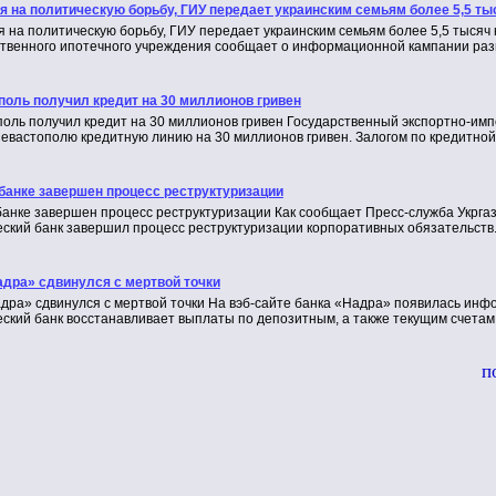
я на политическую борьбу, ГИУ передает украинским семьям более 5,5 ты
 на политическую борьбу, ГИУ передает украинским семьям более 5,5 тысяч
твенного ипотечного учреждения сообщает о информационной кампании раз
поль получил кредит на 30 миллионов гривен
оль получил кредит на 30 миллионов гривен Государственный экспортно-имп
евастополю кредитную линию на 30 миллионов гривен. Залогом по кредитной
збанке завершен процесс реструктуризации
банке завершен процесс реструктуризации Как сообщает Пресс-служба Укрга
ский банк завершил процесс реструктуризации корпоративных обязательств.
адра» сдвинулся с мертвой точки
дра» сдвинулся с мертвой точки На вэб-сайте банка «Надра» появилась инфо
ский банк восстанавливает выплаты по депозитным, а также текущим счетам
п