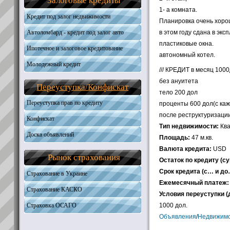
Залоговые кредиты
Общая информация
Получить кредит
Необходимые документы
1- а комната.
Требования к кандидатам
Кредит под залог недвижимости
Получить кредит
Планировка очень хоро
Необходимые документы
Автоломбард - кредит под залог авто
в этом году сдана в экс
Получить кредит
пластиковые окна.
Ипотечное и залоговое кредитование
автономный котел.
Молодежный кредит
Автокредитование
/// КРЕДИТ в месяц 1000
Кредиты на жилую недвижимость
без ануитета
Переуступка
/
Конфискат
Кредиты на землю
тело 200 дол
Наличные под залог
Переуступка прав по кредиту
проценты 600 дол(с ка
после реструктуризации
Конфискат
Тип недвижимости:
Ква
Доска объявлений
Площадь:
47 м.кв.
Валюта кредита:
USD
Рынок страхования
Остаток по кредиту (с
Срок кредита (с… и до
Страхование в Украине
Ежемесячный платеж:
Страхование КАСКО
Условия переуступки (д
Страховка ОСАГО
1000 дол.
Объявления
/
Недвижимо