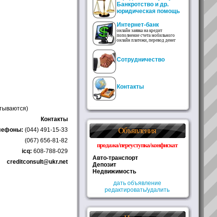
Банкротство
и др.
юридическая помощь
Интернет-банк
онлайн заявка на кредит
пополнение счета мобильного
онлайн платежи, перевод денег
Сотрудничество
Контакты
итываются)
Контакты
Объявления
лефоны:
(044) 491-15-33
(067) 656-81-82
продажа/переуступка/конфискат
icq:
608-788-029
Авто-транспорт
creditconsult@ukr.net
Депозит
Недвижимость
дать объявление
редактировать/удалить