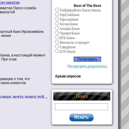
сяч квартир
Вest of The Best
 квартир Пресс-служба
Райффайзен Банк Аваль
вернутой
УкрСиббанк
Укрсоцбанк
Актив-Банк
Альфа-Банк
ортный банк Укрэксимбанк
ПриватБанк
 линии
ВТБ Банк
Финансы и кредит
Сведбанк
OTP Bank
збанка, в настоящий момент
 При этом
Посмотреть результаты
Архив опросов
рмация о том, что
 своих клиентов
Поиск
олная лента новостей...