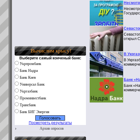
Несмотр
Несмотря
Государс
Севасто
Севастоп
открыл С
Вычислим крысу!
В Укрга
Выберите самый конченый банк:
В Укргаз
Укрпромбанк
коммерче
Банк Надра
Банк Киев
Банк «Н
Универсал Банк
Банк «На
коммерче
Укргазбанк
Проминвестбанк
Трансбанк
Банк БИГ Энергия
Посмотреть результаты
Архив опросов