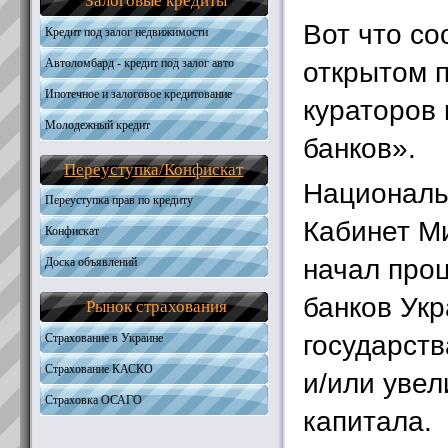
Залоговые кредиты
Общая информация
Получить кредит
Необходимые документы
Требования к кандидатам
Вот что с
Кредит под залог недвижимости
Получить кредит
Необходимые документы
Автоломбард - кредит под залог авто
открытом 
Получить кредит
Ипотечное и залоговое кредитование
кураторов
Молодежный кредит
Автокредитование
банков».
Кредиты на жилую недвижимость
Переуступка
/
Конфискат
Кредиты на землю
Националь
Наличные под залог
Переуступка прав по кредиту
Кабинет М
Конфискат
начал про
Доска объявлений
банков Укр
Рынок страхования
государст
Страхование в Украине
Страхование КАСКО
и/или увел
Страховка ОСАГО
капитала.