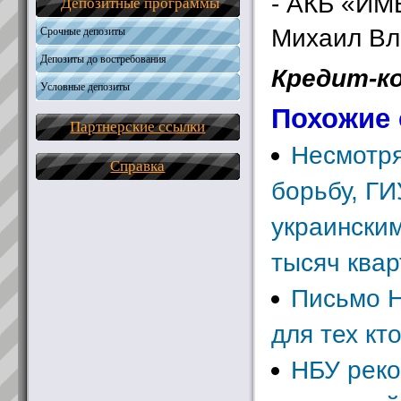
- АКБ «ИМ
Депозитные программы
Михаил Вл
Срочные депозиты
Депозиты до востребования
Кредит-к
Условные депозиты
Похожие 
Партнерские ссылки
Несмотря
Справка
борьбу, ГИ
украинским
тысяч квар
Письмо 
для тех кт
НБУ реко