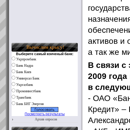
государств
назначения
обеспечен
активов и 
Вычислим крысу!
а так же м
Выберите самый конченый банк:
Укрпромбанк
В связи с
Банк Надра
Банк Киев
2009 года
Универсал Банк
в следующ
Укргазбанк
Проминвестбанк
- ОАО «Ба
Трансбанк
Банк БИГ Энергия
Кредит» – 
Посмотреть результаты
Александр
Архив опросов