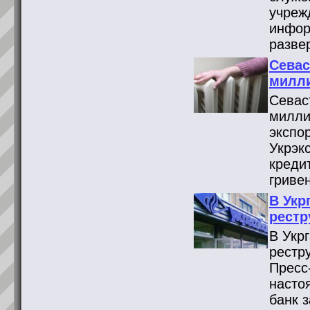
учреж
инфор
разве
Севас
милли
Севас
милли
экспо
Укрэк
креди
гриве
В Укр
рестр
В Укр
рестр
Пресс
насто
банк 