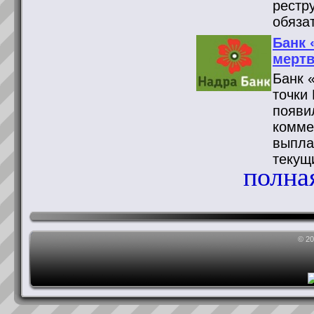
рестр
обяза
Банк 
мертв
Банк 
точки
появи
комме
выпла
текущ
полная
© 2