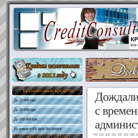
К
все
Беззалоговые кредиты
Дождали
До 25 000 грн.
с време
До 50 000 грн.
Общая информация
Требования к кандидатам
До 100 000 грн.
Общая информация
админис
Необходимые документы
Требования к кандидатам
На новые и б\у авто без залога
Общая информация
Получить кредит
Необходимые документы
Требования к кандидатам