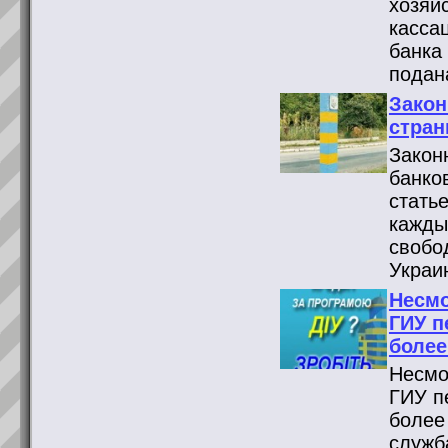
хозяй
касса
банка
подан
Закон
стран
Закон
банко
стать
кажды
свобо
Украи
Несмо
ГИУ п
более
Несмо
ГИУ п
более
служб