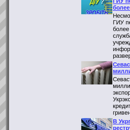
ГИУ п
более
Несмо
ГИУ п
более
служб
учреж
инфор
разве
Севас
милли
Севас
милли
экспо
Укрэк
креди
гриве
В Укр
рестр