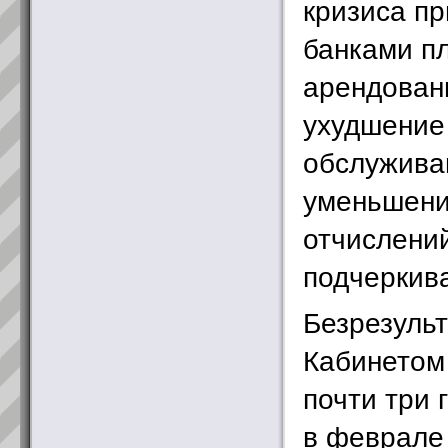
кризиса п
банками п
арендован
ухудшение
обслужива
уменьшени
отчислений
подчеркив
Безрезульт
Кабинетом
почти три 
в феврале 