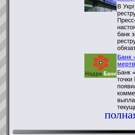
В Укр
рестр
Пресс
насто
банк 
рестр
обяза
Банк 
мертв
Банк 
точки
появи
комме
выпла
текущ
полная