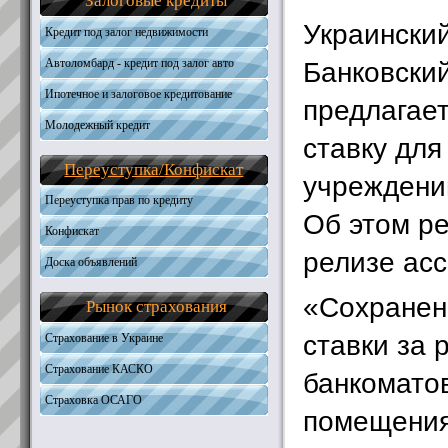
Залоговые кредиты
Общая информация
Получить кредит
Необходимые документы
Требования к кандидатам
Украинский
Кредит под залог недвижимости
Получить кредит
Необходимые документы
Автоломбард - кредит под залог авто
Банковски
Получить кредит
Ипотечное и залоговое кредитование
предлагае
Молодежный кредит
Автокредитование
ставку дл
Кредиты на жилую недвижимость
Переуступка
/
Конфискат
Кредиты на землю
учреждени
Наличные под залог
Переуступка прав по кредиту
Об этом ре
Конфискат
релизе ас
Доска объявлений
«Сохранен
Рынок страхования
ставки за 
Страхование в Украине
Страхование КАСКО
банкоматов
Страховка ОСАГО
помещения