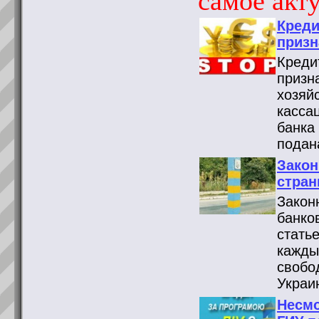
самое акту
Креди
призн
Креди
призн
хозяй
касса
банка
подан
Закон
стран
Закон
банко
стать
кажды
свобо
Украи
Несмо