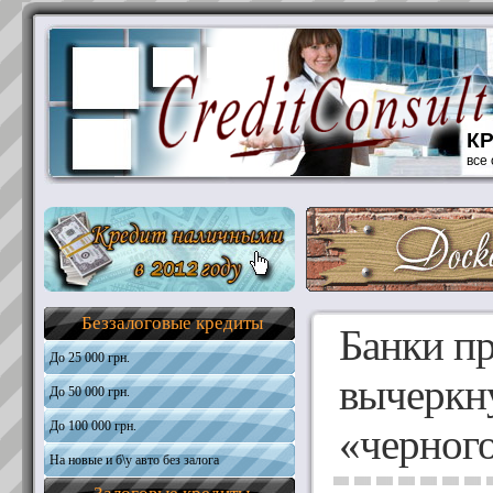
К
все
Беззалоговые кредиты
Банки п
До 25 000 грн.
вычеркну
До 50 000 грн.
Общая информация
Требования к кандидатам
До 100 000 грн.
Общая информация
«черного
Необходимые документы
Требования к кандидатам
На новые и б\у авто без залога
Общая информация
Получить кредит
Необходимые документы
Требования к кандидатам