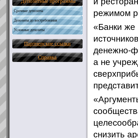
и рестора
Депозитные программы
режимом р
Срочные депозиты
Депозиты до востребования
«Банки же
Условные депозиты
источнико
Партнерские ссылки
денежно-ф
Справка
а не учреж
сверхприб
представи
«Аргумент
сообществ
целесообр
снизить ар