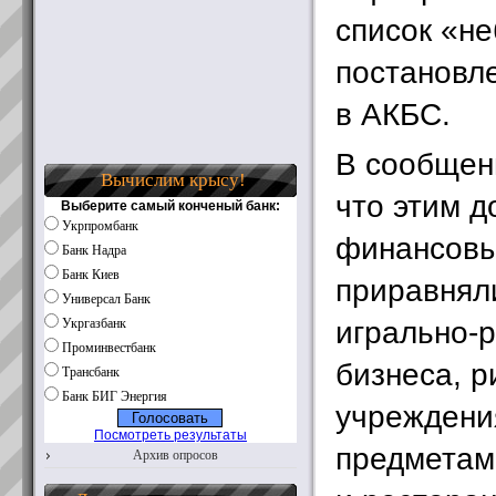
список «н
постановл
в АКБС.
В сообщен
Вычислим крысу!
что этим 
Выберите самый конченый банк:
Укрпромбанк
финансовы
Банк Надра
Банк Киев
приравнял
Универсал Банк
игрально-
Укргазбанк
Проминвестбанк
бизнеса, 
Трансбанк
Банк БИГ Энергия
учреждени
Посмотреть результаты
предметам
Архив опросов