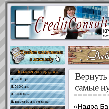
К
все
Беззалоговые кредиты
Вернуть
До 25 000 грн.
самые н
До 50 000 грн.
Общая информация
Требования к кандидатам
До 100 000 грн.
Общая информация
Необходимые документы
Требования к кандидатам
На новые и б\у авто без залога
Общая информация
Получить кредит
«Надра Ба
Необходимые документы
Требования к кандидатам