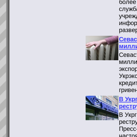
более
служб
учреж
инфор
разве
Севас
милли
Севас
милли
экспо
Укрэк
креди
гриве
В Укр
рестр
В Укр
рестр
Пресс
насто