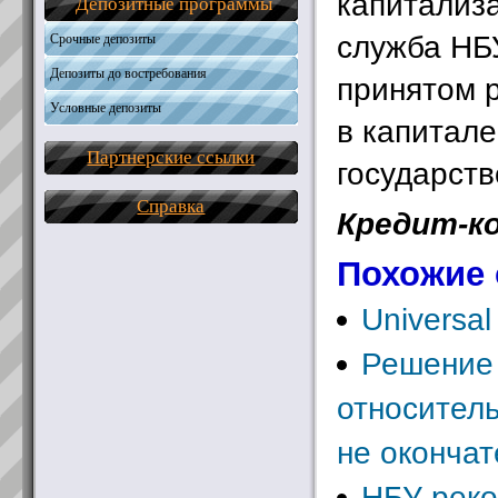
капитализа
Депозитные программы
служба НБ
Срочные депозиты
Депозиты до востребования
принятом 
Условные депозиты
в капитале
Партнерские ссылки
государств
Справка
Кредит-к
Похожие 
Universal
Решение
относител
не оконча
НБУ реко