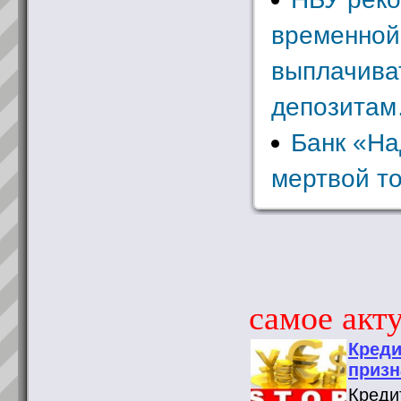
временной
выплачива
депозитам
Банк «На
мертвой т
самое акту
Креди
призн
Креди