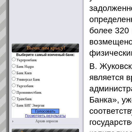
задолженно
определен
более 320 
возмещено
Вычислим крысу!
физически
Выберите самый конченый банк:
Укрпромбанк
В. Жуковск
Банк Надра
Банк Киев
является 
Универсал Банк
администр
Укргазбанк
Проминвестбанк
Банка», у
Трансбанк
Банк БИГ Энергия
соответст
Посмотреть результаты
государст
Архив опросов