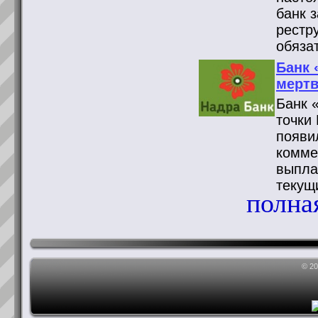
банк 
рестр
обяза
Банк 
мертв
Банк 
точки
появи
комме
выпла
текущ
полная
© 2