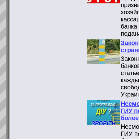
призн
хозяй
касса
банка
подан
Закон
стран
Закон
банко
стать
кажды
свобо
Украи
Несмо
ГИУ п
более
Несмо
ГИУ п