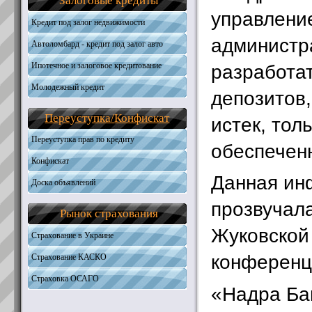
Залоговые кредиты
Общая информация
Получить кредит
Необходимые документы
управлени
Требования к кандидатам
Кредит под залог недвижимости
Получить кредит
Необходимые документы
администр
Автоломбард - кредит под залог авто
Получить кредит
Ипотечное и залоговое кредитование
разработа
Молодежный кредит
Автокредитование
депозитов,
Кредиты на жилую недвижимость
Переуступка
/
Конфискат
истек, тол
Кредиты на землю
Наличные под залог
Переуступка прав по кредиту
обеспечен
Конфискат
Данная ин
Доска объявлений
прозвучал
Рынок страхования
Жуковской 
Страхование в Украине
конференц
Страхование КАСКО
Страховка ОСАГО
«Надра Бан