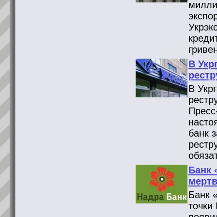
милли
экспо
Укрэк
креди
гриве
В Укр
рестр
В Укр
рестр
Пресс
насто
банк 
рестр
обяза
Банк 
мертв
Банк 
точки