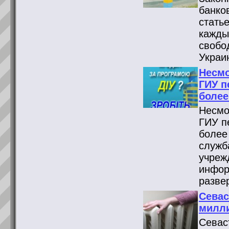
банко
стать
кажды
свобо
Украи
Несмо
ГИУ п
более
Несмо
ГИУ п
более
служб
учреж
инфор
разве
Севас
милли
Севас