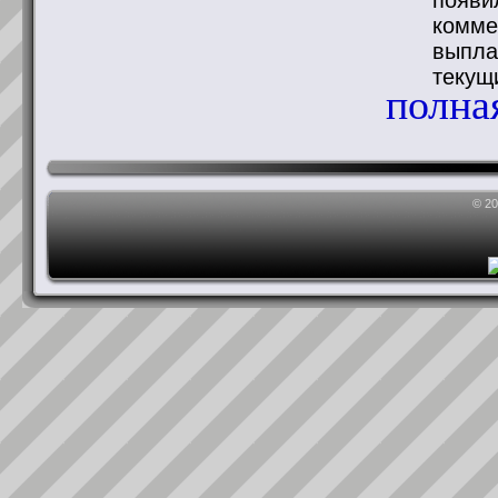
появи
комме
выпла
текущ
полная
© 2