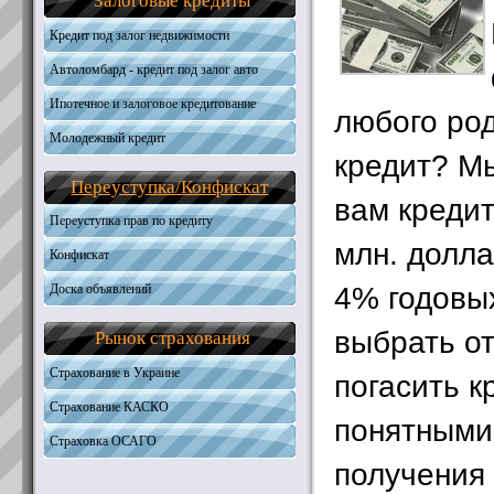
Залоговые кредиты
Общая информация
Получить кредит
Необходимые документы
Требования к кандидатам
Кредит под залог недвижимости
Получить кредит
Необходимые документы
Автоломбард - кредит под залог авто
Получить кредит
Ипотечное и залоговое кредитование
любого ро
Молодежный кредит
Автокредитование
кредит? М
Кредиты на жилую недвижимость
Переуступка
/
Конфискат
Кредиты на землю
вам кредит
Наличные под залог
Переуступка прав по кредиту
млн. долл
Конфискат
4% годовы
Доска объявлений
выбрать от
Рынок страхования
Страхование в Украине
погасить к
Страхование КАСКО
понятными
Страховка ОСАГО
получения