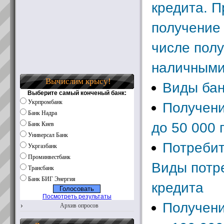
кредита. 
получение 
числе пол
наличным
Вычислим крысу!
Виды бан
Выберите самый конченый банк:
Укрпромбанк
Получени
Банк Надра
до 50 000 
Банк Киев
Универсал Банк
Потребит
Укргазбанк
Проминвестбанк
Виды потр
Трансбанк
Банк БИГ Энергия
кредита
Посмотреть результаты
Получени
Архив опросов