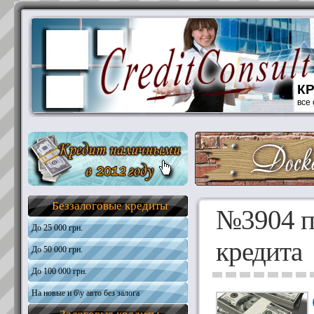
К
все
Беззалоговые кредиты
№3904 п
До 25 000 грн.
кредита
До 50 000 грн.
Общая информация
Требования к кандидатам
До 100 000 грн.
Общая информация
Необходимые документы
Требования к кандидатам
На новые и б\у авто без залога
Общая информация
Получить кредит
Необходимые документы
Требования к кандидатам