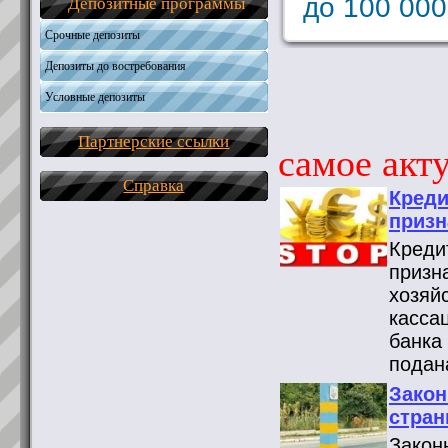
до 100 000
Депозитные программы
Срочные депозиты
Депозиты до востребования
Условные депозиты
Партнерские ссылки
самое акту
Справка
Креди
призн
Креди
призн
хозяй
касса
банка
подан
Закон
стран
Закон