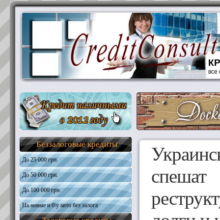
К
все
Беззалоговые кредиты
Украинс
До 25 000 грн.
спешат
До 50 000 грн.
Общая информация
Требования к кандидатам
До 100 000 грн.
Общая информация
реструкт
Необходимые документы
Требования к кандидатам
На новые и б\у авто без залога
Общая информация
Получить кредит
Необходимые документы
Требования к кандидатам