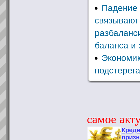
Падение 
связывают
разбаланс
баланса и 
Экономи
подстерег
самое акту
Креди
призн