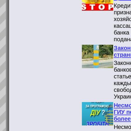
Креди
призн
хозяй
касса
банка
подан
Закон
стран
Закон
банко
стать
кажды
свобо
Украи
Несмо
ГИУ п
более
Несмо