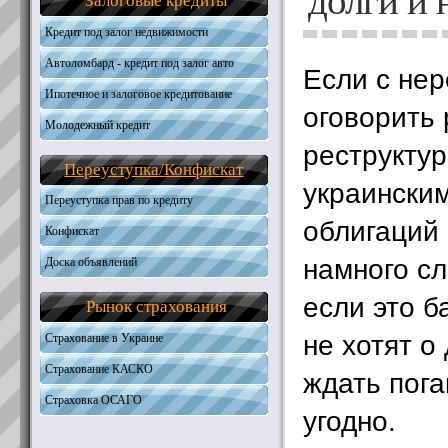
долги и 
Залоговые кредиты
Общая информация
Получить кредит
Необходимые документы
Требования к кандидатам
Кредит под залог недвижимости
Получить кредит
Необходимые документы
Автоломбард - кредит под залог авто
Получить кредит
Если с не
Ипотечное и залоговое кредитование
оговорить
Молодежный кредит
Автокредитование
реструктур
Кредиты на жилую недвижимость
Переуступка
/
Конфискат
Кредиты на землю
украински
Наличные под залог
Переуступка прав по кредиту
облигаций
Конфискат
намного с
Доска объявлений
если это б
Рынок страхования
не хотят о
Страхование в Украине
Страхование КАСКО
ждать пога
Страховка ОСАГО
угодно.