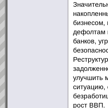
Значитель
накопленн
бизнесом, 
дефолтам 
банков, уг
безопасно
Реструктур
задолженн
улучшить 
ситуацию, 
безработи
рост ВВП.