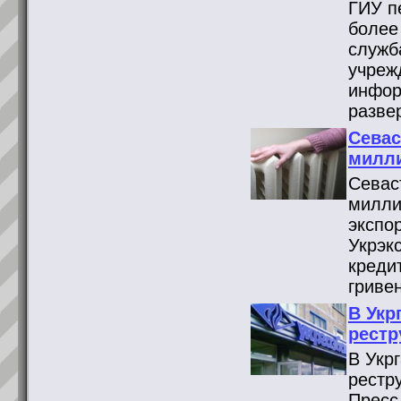
ГИУ п
более
служб
учреж
инфор
разве
Севас
милли
Севас
милли
экспо
Укрэк
креди
гриве
В Укр
рестр
В Укр
рестр
Пресс