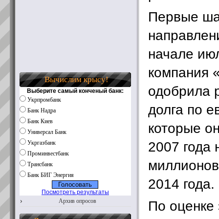
Первые ша
направлен
начале ию
компания 
Вычислим крысу!
одобрила 
Выберите самый конченый банк:
Укрпромбанк
долга по е
Банк Надра
Банк Киев
которые о
Универсал Банк
2007 года 
Укргазбанк
Проминвестбанк
миллионов
Трансбанк
Банк БИГ Энергия
2014 года.
Посмотреть результаты
Архив опросов
По оценке 