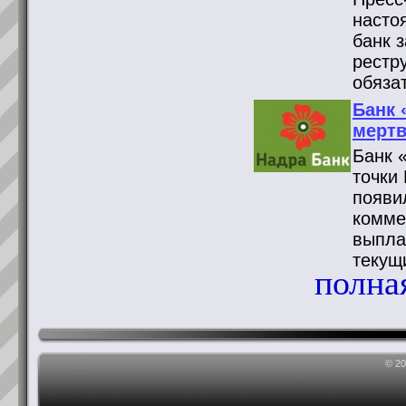
насто
банк 
рестр
обяза
Банк 
мертв
Банк 
точки
появи
комме
выпла
текущ
полная
© 2