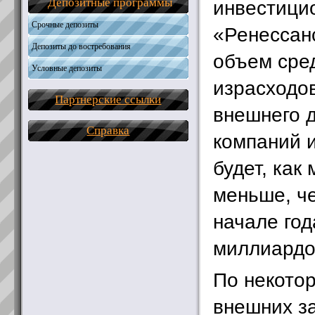
Депозитные программы
инвестици
Срочные депозиты
«Ренессан
Депозиты до востребования
объем сред
Условные депозиты
израсходо
Партнерские ссылки
внешнего д
Справка
компаний и
будет, как
меньше, ч
начале год
миллиардо
По некото
внешних з