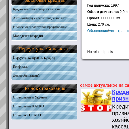
Залоговые кредиты
Общая информация
Получить кредит
Необходимые документы
Год выпуска:
1997
Требования к кандидатам
Кредит под залог недвижимости
Получить кредит
Объем двигателя:
2,0 л.
Необходимые документы
Автоломбард - кредит под залог авто
Пробег:
0000000 км.
Получить кредит
Цена:
270 у.е.
Ипотечное и залоговое кредитование
Объявления
/
Авто-транс
Молодежный кредит
Автокредитование
Кредиты на жилую недвижимость
Переуступка
/
Конфискат
Кредиты на землю
No related posts.
Наличные под залог
Переуступка прав по кредиту
Конфискат
Доска объявлений
самое актуальное на са
Рынок страхования
Креди
Страхование в Украине
призн
Креди
Страхование КАСКО
призн
Страховка ОСАГО
хозяй
касса