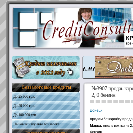
К
все
Беззалоговые кредиты
№3907 продаь короб
2, 0 бензин
До 25 000 грн.
До 50 000 грн.
Общая информация
Донецк
Требования к кандидатам
До 100 000 грн.
Общая информация
продам 5с коробку предач
Необходимые документы
Требования к кандидатам
На новые и б\у авто без залога
Общая информация
Марка:
опель вектра -в 2
Получить кредит
Необходимые документы
Требования к кандидатам
бензин