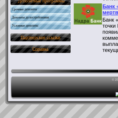
Депозитные программы
Банк 
Срочные депозиты
мертв
Депозиты до востребования
Банк 
точки
Условные депозиты
появи
Партнерские ссылки
комме
выпла
Справка
текущ
© 2