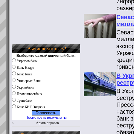
инфор
разве
Севас
милли
Севас
милли
экспо
Вычислим крысу!
Укрэк
Выберите самый конченый банк:
креди
Укрпромбанк
гриве
Банк Надра
Банк Киев
В Укр
Универсал Банк
рестр
Укргазбанк
В Укр
Проминвестбанк
рестр
Трансбанк
Пресс
Банк БИГ Энергия
насто
банк 
Посмотреть результаты
Архив опросов
рестр
обяза