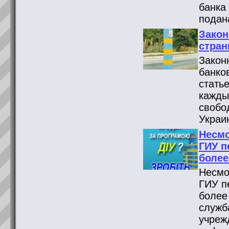
банка
подан
Закон
стран
Закон
банко
стать
кажды
свобо
Украи
Несмо
ГИУ п
более
Несмо
ГИУ п
более
служб
учреж